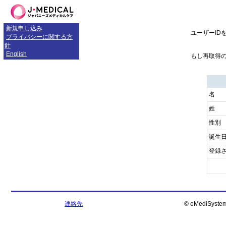
新規申し込み
ユーザーID
プライバシーに関する方
針
English
もし再取得
名
姓
性別
誕生
登録
連絡先
© eMediSystem I